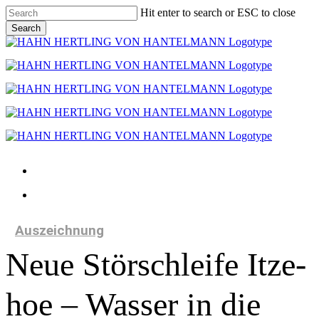
Skip
Hit enter to search or ESC to close
to
Search
main
Close
content
Search
Menu
Menu
Auszeichnung
Neue Stör­schlei­fe Itze­
hoe – Wasser in die