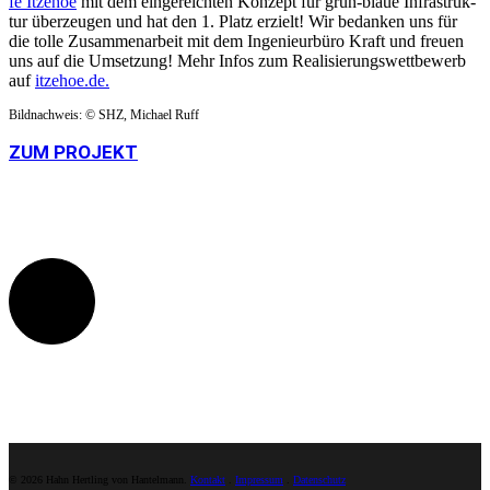
fe Itze­hoe
mit dem einge­reich­ten Konzept für grün-blaue Infra­struk­
tur über­zeu­gen und hat den 1. Platz erzielt! Wir bedan­ken uns für
die tolle Zusam­men­ar­beit mit dem Inge­nieur­bü­ro Kraft und freu­en
uns auf die Umset­zung! Mehr Infos zum Reali­sie­rungs­wett­be­werb
auf
itze​hoe​.de.
Bild­nach­weis: © SHZ, Micha­el Ruff
ZUM PROJEKT
© 2026 Hahn Hertling von Hantelmann.
Kontakt
.
Impressum
.
Datenschutz