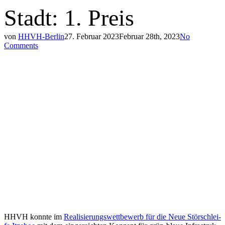
Stadt: 1. Preis
von
HHVH-Berlin
27. Februar 2023
Februar 28th, 2023
No
Comments
HHVH konn­te im
Reali­sie­rungs­wett­be­werb für die Neue Stör­schlei­