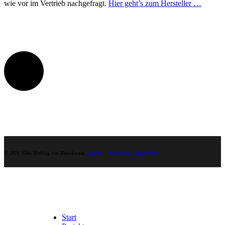
wie vor im Vertrieb nach­ge­fragt.
Hier geht’s zum Hersteller …
© 2026 Hahn Hertling von Hantelmann.
Kontakt
.
Impressum
.
Datenschutz
Close
Menu
Start