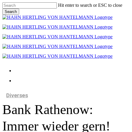
Skip
Hit enter to search or ESC to close
to
Search
main
Close
content
Search
Menu
Menu
Diverses
Bank Rathe­now:
Immer wieder gern!