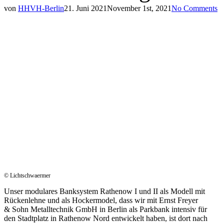
von
HHVH-Berlin
21. Juni 2021
November 1st, 2021
No Comments
© Licht­schwaer­mer
Unser modu­la­res Bank­sys­tem Rathe­now I und II als Modell mit
Rücken­leh­ne und als Hocker­mo­del, dass wir mit Ernst Frey­er
& Sohn Metall­tech­nik GmbH in Berlin als Park­bank inten­siv für
den Stadt­platz in Rathe­now Nord entwi­ckelt haben, ist dort nach