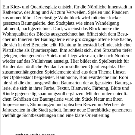
Ein Kiez- und Quar­tiers­platz entsteht für die Nörd­li­che Innen­stadt in
Rathe­now, der Jung und Alt zum Verwei­len, Spie­len und Plau­dern
zusam­men­führt. Der eins­ti­ge Wohn­block wird mit einer locker
gesetz­ten Baum­ga­le­rie, den Stadt­platz wie einen Wandel­gang
rahmend, nach­ge­zeich­net. Dort, wo einst das Block­in­ne­re die
Wohn­qua­li­tät des Blocks ausge­zeich­net hat, öffnet sich dem Besu­
cher im Inne­ren der Baum­ga­le­rie eine groß­zü­gi­ge offe­ne Park­flä­che,
die sich in drei Berei­che teilt. Rich­tung Innen­stadt befin­det sich eine
Platz­flä­che als Quar­tiers­platz. Ihm schließt sich, drei Sitz­stu­fen tiefer
gele­gen, eine gene­rö­se Spiel- und Liege­wie­se an, die nach Norden
wieder auf das Null­ni­veau ansteigt. Hier bildet ein Spiel­be­reich für
Kinder das nörd­li­che Pendant zum südli­chen Quar­tiers­platz. Die
zusam­men­hän­gen­den Spiel­ele­men­te sind aus dem Thema Linsen
der Opti­ker­stadt herge­lei­tet. Hain­bu­che, Boule­var­dei­che und Robi­
nie sind die drei ausge­wähl­ten Baum­ar­ten der aufge­as­te­ten Baum­ga­
le­rie, die sich in ihrer Farbe, Textur, Blatt­werk, Färbung, Blüte und
Rinde gegen­sei­tig span­nungs­voll ergän­zen. Mit den unter­schied­li­
chen Gehöl­zen der Baum­ga­le­rie wird ein Stück Natur mit ihren
Impres­sio­nen, Stim­mun­gen und opti­schen Reizen im Wech­sel der
Jahres­zei­ten in die Stadt geholt. Immer neue Durch­bli­cke gene­rie­ren
viel­fäl­ti­ge Sicht­be­zie­hun­gen und eine klare Orientierung.