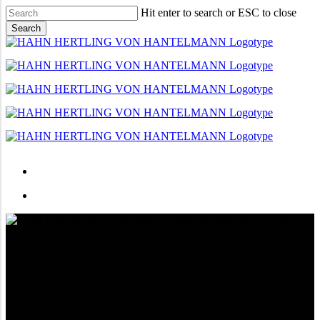
Skip
Hit enter to search or ESC to close
to
Search
main
Close
content
Search
Menu
Menu