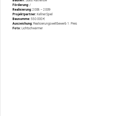
Bauherr:
Stadt Rathenow
Förde­rung:
/
Reali­sie­rung:
2008 – 2009
Projekt­part­ner:
Kellner.Spiel
Bausum­me:
550.000 €
Auszei­chung:
Reali­sie­rungs­wett­be­werb 1. Preis
Foto:
Lichtschwärmer